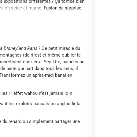
es expositions différentes ? Ça tombe bien,
tés en seine et marne
. Fusion de surprise
 à
Disneyland Paris
? Ce petit miracle du
s montagnes (de rires) et même oublier le
ncrétisent chez eux : Sea Life, balades au
de piste qui part dans tous les sens. Il
 Transformez un après-midi banal en
es : l’effet wahou n’est jamais loin ;
vant les exploits bancals ou applaudir la
ace du renard ou simplement partager une