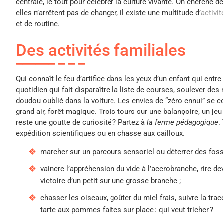
centrale, le tout pour célébrer la culture vivante. On cherche d
elles n’arrêtent pas de changer, il existe une multitude d’
activi
et de routine.
Des activités familiales
Qui connaît le feu d’artifice dans les yeux d’un enfant qui entre
quotidien qui fait disparaître la liste de courses, soulever de
doudou oublié dans la voiture. Les envies de “zéro ennui” se co
grand air, forêt magique. Trois tours sur une balançoire, un jeu 
reste une goutte de curiosité ? Partez à
la ferme pédagogique
.
expédition scientifiques ou en chasse aux cailloux.
marcher sur un parcours sensoriel ou déterrer des fossil
vaincre l’appréhension du vide à l’accrobranche, rire de
victoire d’un petit sur une grosse branche ;
chasser les oiseaux, goûter du miel frais, suivre la tr
tarte aux pommes faites sur place : qui veut tricher ?