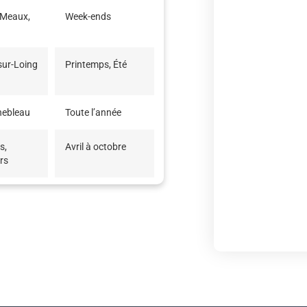
 Meaux,
Week-ends
sur-Loing
Printemps, Été
nebleau
Toute l’année
s,
Avril à octobre
rs