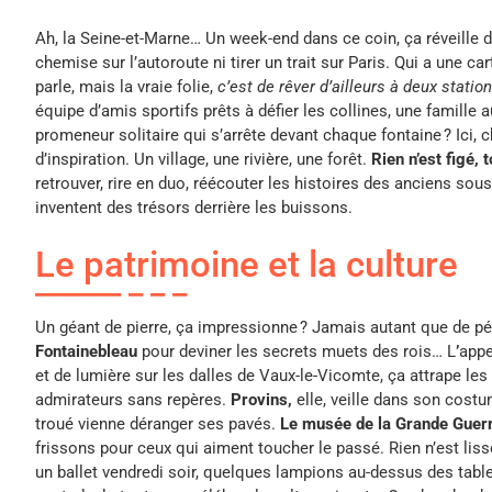
Ah, la Seine-et-Marne… Un week-end dans ce coin, ça réveille d
chemise sur l’autoroute ni tirer un trait sur Paris. Qui a une 
parle, mais la vraie folie,
c’est de rêver d’ailleurs à deux station
équipe d’amis sportifs prêts à défier les collines, une famille
promeneur solitaire qui s’arrête devant chaque fontaine ? Ici, 
d’inspiration. Un village, une rivière, une forêt.
Rien n’est figé, 
retrouver, rire en duo, réécouter les histoires des anciens sous
inventent des trésors derrière les buissons.
Le patrimoine et la culture
Un géant de pierre, ça impressionne ? Jamais autant que de pé
Fontainebleau
pour deviner les secrets muets des rois… L
’
appe
et de lumière sur les dalles de Vaux-le-Vicomte, ça attrape l
admirateurs sans repères.
Provins,
elle, veille dans son cost
troué vienne déranger ses pavés.
Le musée de la Grande Guer
frissons pour ceux qui aiment toucher le passé. Rien n’est lisse
un ballet vendredi soir, quelques lampions au-dessus des table