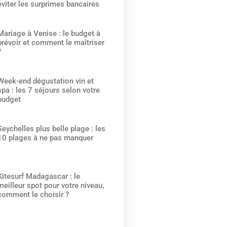
éviter les surprimes bancaires
Mariage à Venise : le budget à
prévoir et comment le maîtriser
?
Week-end dégustation vin et
spa : les 7 séjours selon votre
budget
Seychelles plus belle plage : les
10 plages à ne pas manquer
Kitesurf Madagascar : le
meilleur spot pour votre niveau,
comment le choisir ?