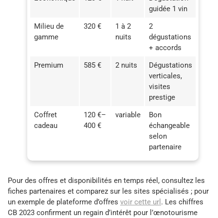
guidée 1 vin
Milieu de
320 €
1 à 2
2
gamme
nuits
dégustations
+ accords
Premium
585 €
2 nuits
Dégustations
verticales,
visites
prestige
Coffret
120 €–
variable
Bon
cadeau
400 €
échangeable
selon
partenaire
Pour des offres et disponibilités en temps réel, consultez les
fiches partenaires et comparez sur les sites spécialisés ; pour
un exemple de plateforme d’offres
voir cette url
. Les chiffres
CB 2023 confirment un regain d’intérêt pour l’œnotourisme