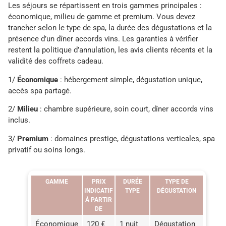
Les séjours se répartissent en trois gammes principales :
économique, milieu de gamme et premium. Vous devez
trancher selon le type de spa, la durée des dégustations et la
présence d’un dîner accords vins. Les garanties à vérifier
restent la politique d’annulation, les avis clients récents et la
validité des coffrets cadeau.
1/
Économique
: hébergement simple, dégustation unique,
accès spa partagé.
2/
Milieu
: chambre supérieure, soin court, dîner accords vins
inclus.
3/
Premium
: domaines prestige, dégustations verticales, spa
privatif ou soins longs.
GAMME
PRIX
DURÉE
TYPE DE
INDICATIF
TYPE
DÉGUSTATION
À PARTIR
DE
Économique
120 €
1 nuit
Dégustation