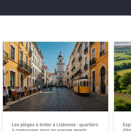
Les pièges à éviter à Lisbonne : quartiers
Exp
à contourner pour un voyage serein
d’é