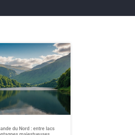
lande du Nord : entre lacs
ontagnes majestueuses