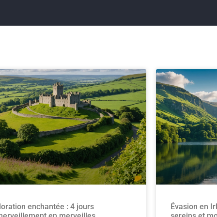
loration enchantée : 4 jours
Évasion en Ir
merveillement en merveilles
sereins et m