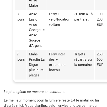
Anse
Major
3
Anse
Ferry +
30 min à 1h
100–
jours
Lazio
vélo/location
par trajet
200
Anse
voiture
EUR
Georgette
Anse
Source
d’Argent
7
Mahé
Ferry inter
Trajets
250–
jours
Praslin La
îles +
répartis sur
600
Digue
excursions
la semaine
EUR
plusieurs
bateau
plages
La photogénie se mesure en contraste.
Le meilleur moment pour la lumière reste tôt le matin ou fin
d’après midi. Vous planifiez selon envies photos calme ou