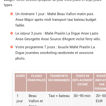
types.
Un itinéraire 1 jour : Mahé Beau Vallon matin puis
Anse Major après midi transport taxi bateau budget
faible.
Le séjour 3 jours : Mahé Praslin La Digue Anse Lazio
Anse Georgette Anse Source d’Argent inclut ferry vélo.
Votre programme 7 jours : boucle Mahé Praslin La
Digue journées snorkeling randonnée et sessions
photo.
DURÉE
PLAGES
TRANSPORTS
TEMPS DE
BUDGE
PRINCIPALES
RECOMMANDÉS
DÉPLACEMENT
INDICAT
ESTIMÉ
PAR
PERSON
1
Beau
Taxi + bateau
30–90 min
20–50
jour
Vallon et
EUR