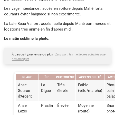
Le rivage Intendance : accès en voiture depuis Mahé forts
courants éviter baignade si non expérimenté.
La baie Beau Vallon : accès facile depuis Mahé commerces et
locations très animé en fin d’après midi.
Le matin sublime la photo.
À parcourir pour en savoir plus :
Zanzibar : les meilleures activités à ne
pas manquer
PLAGE
ÎLE
PHOTOGÉNIE
ACCESSIBILITÉ
ACTI
Anse
La
Très
Faible
Phot
Source
Digue
élevée
(vélo/marche)
bain
d’Argent
bala
Anse
Praslin
Élevée
Moyenne
Snor
Lazio
(route)
phot