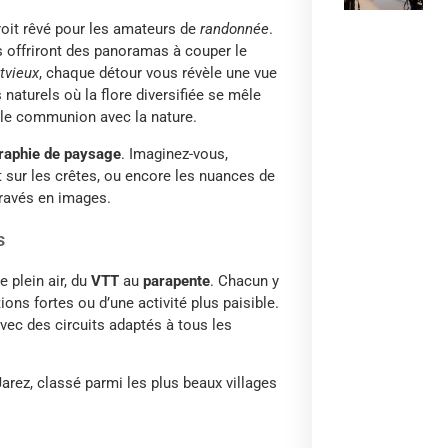
roit rêvé pour les amateurs de
randonnée
.
s offriront des panoramas à couper le
tvieux
, chaque détour vous révèle une vue
aturels où la flore diversifiée se mêle
le communion avec la nature.
raphie de paysage
. Imaginez-vous,
t sur les crêtes, ou encore les nuances de
gravés en images.
s
 plein air, du
VTT
au
parapente
. Chacun y
ns fortes ou d’une activité plus paisible.
 avec des circuits adaptés à tous les
arez, classé parmi les plus beaux villages