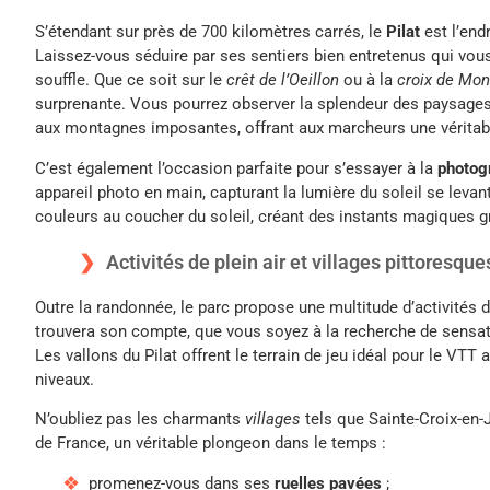
S’étendant sur près de 700 kilomètres carrés, le
Pilat
est l’end
Laissez-vous séduire par ses sentiers bien entretenus qui vou
souffle. Que ce soit sur le
crêt de l’Oeillon
ou à la
croix de Mon
surprenante. Vous pourrez observer la splendeur des paysages n
aux montagnes imposantes, offrant aux marcheurs une véritab
C’est également l’occasion parfaite pour s’essayer à la
photog
appareil photo en main, capturant la lumière du soleil se levan
couleurs au coucher du soleil, créant des instants magiques 
Activités de plein air et villages pittoresque
Outre la randonnée, le parc propose une multitude d’activités de
trouvera son compte, que vous soyez à la recherche de sensatio
Les vallons du Pilat offrent le terrain de jeu idéal pour le VTT
niveaux.
N’oubliez pas les charmants
villages
tels que Sainte-Croix-en-J
de France, un véritable plongeon dans le temps :
promenez-vous dans ses
ruelles pavées
;