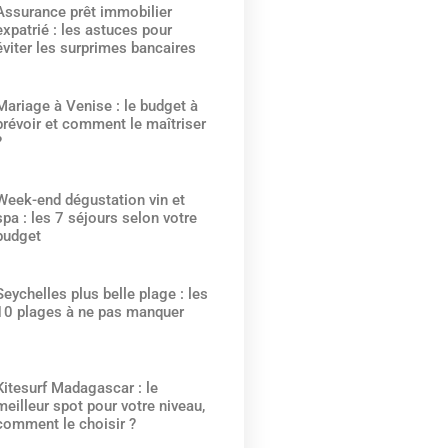
Assurance prêt immobilier
expatrié : les astuces pour
éviter les surprimes bancaires
Mariage à Venise : le budget à
prévoir et comment le maîtriser
?
Week-end dégustation vin et
spa : les 7 séjours selon votre
budget
Seychelles plus belle plage : les
10 plages à ne pas manquer
Kitesurf Madagascar : le
meilleur spot pour votre niveau,
comment le choisir ?