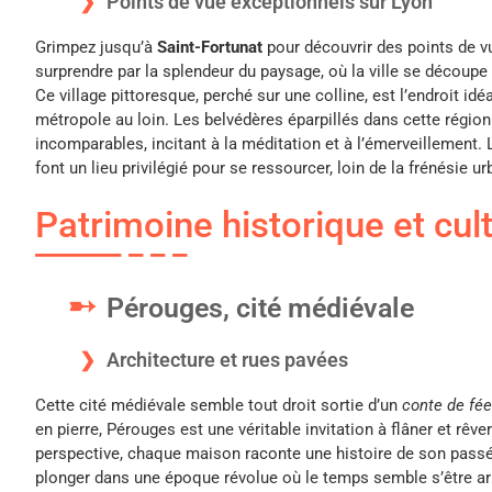
Points de vue exceptionnels sur Lyon
Grimpez jusqu’à
Saint-Fortunat
pour découvrir des points de v
surprendre par la splendeur du paysage, où la ville se découpe e
Ce village pittoresque, perché sur une colline, est l’endroit idé
métropole au loin. Les belvédères éparpillés dans cette régio
incomparables, incitant à la méditation et à l’émerveillement. L
font un lieu privilégié pour se ressourcer, loin de la frénésie ur
Patrimoine historique et cult
Pérouges, cité médiévale
Architecture et rues pavées
Cette cité médiévale semble tout droit sortie d’un
conte de fé
en pierre, Pérouges est une véritable invitation à flâner et rêv
perspective, chaque maison raconte une histoire de son passé 
plonger dans une époque révolue où le temps semble s’être arr