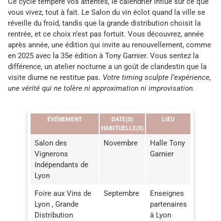
Ce cycle tempère vos attentes, le calendrier influe sur ce que
vous vivez, tout à fait. Le Salon du vin éclot quand la ville se
réveille du froid, tandis que la grande distribution choisit la
rentrée, et ce choix n’est pas fortuit. Vous découvrez, année
après année, une édition qui invite au renouvellement, comme
en 2025 avec la 35e édition à Tony Garnier. Vous sentez la
différence, un atelier nocturne a un goût de clandestin que la
visite diurne ne restitue pas.
Votre timing sculpte l’expérience,
une vérité qui ne tolère ni approximation ni improvisation.
ÉVÉNEMENT
DATE(S)
LIEU
HABITUELLE(S)
Salon des
Novembre
Halle Tony
Vignerons
Garnier
Indépendants de
Lyon
Foire aux Vins de
Septembre
Enseignes
Lyon , Grande
partenaires
Distribution
à Lyon