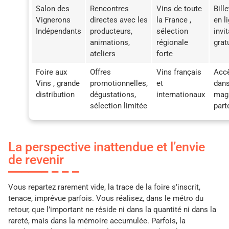
Salon des
Rencontres
Vins de toute
Bille
Vignerons
directes avec les
la France ,
en l
Indépendants
producteurs,
sélection
invi
animations,
régionale
grat
ateliers
forte
Foire aux
Offres
Vins français
Accè
Vins , grande
promotionnelles,
et
dans
distribution
dégustations,
internationaux
mag
sélection limitée
part
La perspective inattendue et l’envie
de revenir
Vous repartez rarement vide, la trace de la foire s’inscrit,
tenace, imprévue parfois. Vous réalisez, dans le métro du
retour, que l’important ne réside ni dans la quantité ni dans la
rareté, mais dans la mémoire accumulée. Parfois, la