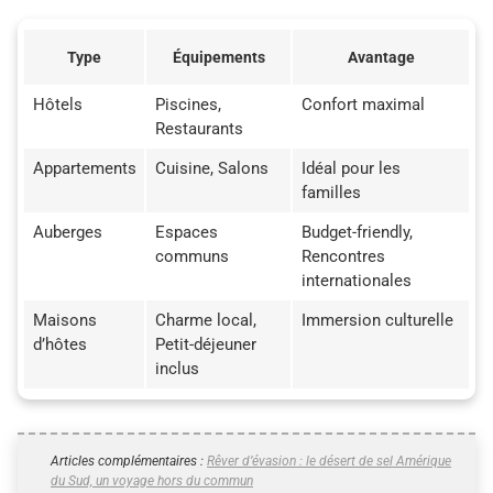
Type
Équipements
Avantage
Hôtels
Piscines,
Confort maximal
Restaurants
Appartements
Cuisine, Salons
Idéal pour les
familles
Auberges
Espaces
Budget-friendly,
communs
Rencontres
internationales
Maisons
Charme local,
Immersion culturelle
d’hôtes
Petit-déjeuner
inclus
Articles complémentaires :
Rêver d’évasion : le désert de sel Amérique
du Sud, un voyage hors du commun