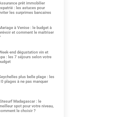
Assurance prêt immobilier
expatrié : les astuces pour
éviter les surprimes bancaires
Mariage à Venise : le budget à
prévoir et comment le maîtriser
?
Week-end dégustation vin et
spa : les 7 séjours selon votre
budget
Seychelles plus belle plage : les
10 plages à ne pas manquer
Kitesurf Madagascar : le
meilleur spot pour votre niveau,
comment le choisir ?