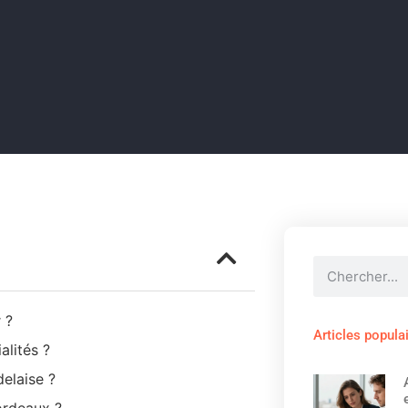
 ?
Articles popula
alités ?
delaise ?
ordeaux ?