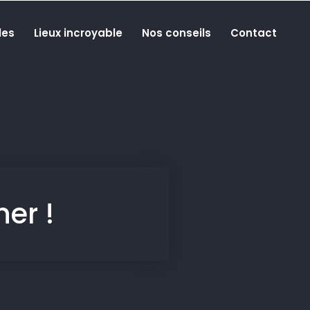
les
Lieux incroyable
Nos conseils
Contact
er !