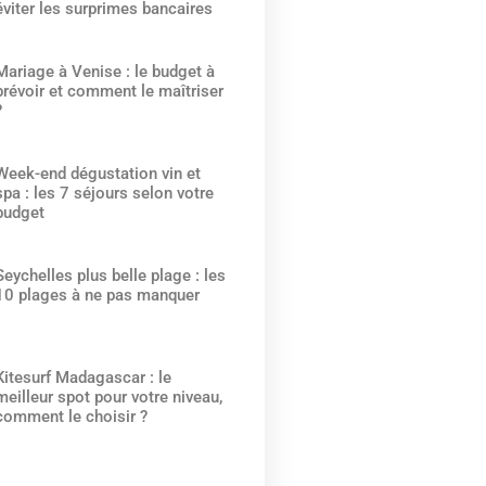
éviter les surprimes bancaires
Mariage à Venise : le budget à
prévoir et comment le maîtriser
?
Week-end dégustation vin et
spa : les 7 séjours selon votre
budget
Seychelles plus belle plage : les
10 plages à ne pas manquer
Kitesurf Madagascar : le
meilleur spot pour votre niveau,
comment le choisir ?