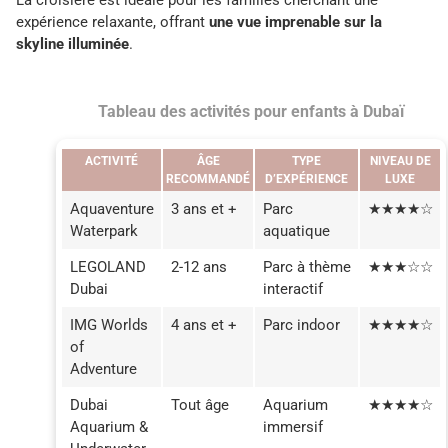
expérience relaxante, offrant
une vue imprenable sur la
skyline illuminée
.
Tableau des activités pour enfants à Dubaï
ACTIVITÉ
ÂGE
TYPE
NIVEAU DE
RECOMMANDÉ
D’EXPÉRIENCE
LUXE
Aquaventure
3 ans et +
Parc
★★★★☆
Waterpark
aquatique
LEGOLAND
2-12 ans
Parc à thème
★★★☆☆
Dubai
interactif
IMG Worlds
4 ans et +
Parc indoor
★★★★☆
of
Adventure
Dubai
Tout âge
Aquarium
★★★★☆
Aquarium &
immersif