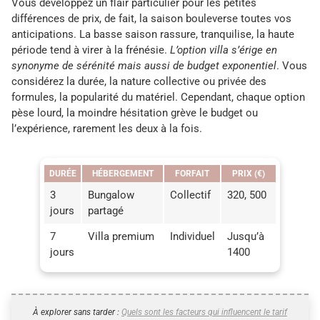
Vous développez un flair particulier pour les petites
différences de prix, de fait, la saison bouleverse toutes vos
anticipations. La basse saison rassure, tranquilise, la haute
période tend à virer à la frénésie.
L’option villa s’érige en
synonyme de sérénité mais aussi de budget exponentiel
. Vous
considérez la durée, la nature collective ou privée des
formules, la popularité du matériel. Cependant, chaque option
pèse lourd, la moindre hésitation grève le budget ou
l’expérience, rarement les deux à la fois.
DURÉE
HÉBERGEMENT
FORFAIT
PRIX (€)
3
Bungalow
Collectif
320, 500
jours
partagé
7
Villa premium
Individuel
Jusqu’à
jours
1400
À explorer sans tarder :
Quels sont les facteurs qui influencent le tarif