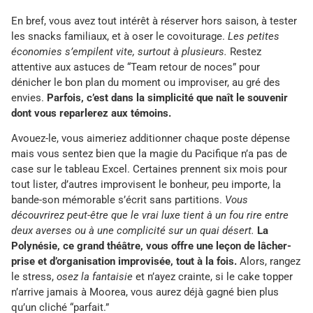
En bref, vous avez tout intérêt à réserver hors saison, à tester
les snacks familiaux, et à oser le covoiturage.
Les petites
économies s’empilent vite, surtout à plusieurs.
Restez
attentive aux astuces de “Team retour de noces” pour
dénicher le bon plan du moment ou improviser, au gré des
envies.
Parfois, c’est dans la simplicité que naît le souvenir
dont vous reparlerez aux témoins.
Avouez-le, vous aimeriez additionner chaque poste dépense
mais vous sentez bien que la magie du Pacifique n’a pas de
case sur le tableau Excel. Certaines prennent six mois pour
tout lister, d’autres improvisent le bonheur, peu importe, la
bande-son mémorable s’écrit sans partitions.
Vous
découvrirez peut-être que le vrai luxe tient à un fou rire entre
deux averses ou à une complicité sur un quai désert.
La
Polynésie, ce grand théâtre, vous offre une leçon de lâcher-
prise et d’organisation improvisée, tout à la fois.
Alors, rangez
le stress,
osez la fantaisie
et n’ayez crainte, si le cake topper
n’arrive jamais à Moorea, vous aurez déjà gagné bien plus
qu’un cliché “parfait.”