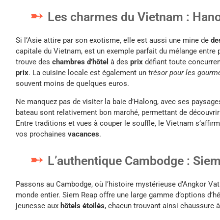
Les charmes du Vietnam : Hanoï
Si l’Asie attire par son exotisme, elle est aussi une mine de
de
capitale du Vietnam, est un exemple parfait du mélange entre p
trouve des
chambres d’hôtel
à des
prix
défiant toute concurren
prix
. La cuisine locale est également un
trésor pour les gourm
souvent moins de quelques euros.
Ne manquez pas de visiter la baie d’Halong, avec ses paysages
bateau sont relativement bon marché, permettant de découvrir 
Entre traditions et vues à couper le souffle, le Vietnam s’af
vos prochaines
vacances
.
L’authentique Cambodge : Sie
Passons au Cambodge, où l’histoire mystérieuse d’Angkor Vat 
monde entier. Siem Reap offre une large gamme d’options d’h
jeunesse aux
hôtels étoilés
, chacun trouvant ainsi chaussure 