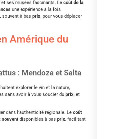
e et ses musées fascinants. Le
coût de la
ances
une expérience à la fois
, souvent à bas
prix
, pour vous déplacer
en Amérique du
attus : Mendoza et Salta
itent explorer le vin et la nature,
les sans avoir à vous soucier du
prix
, et
ger dans l’authenticité régionale. Le
coût
t
souvent
disponibles à bas
prix
, facilitant