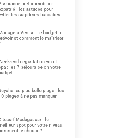
Assurance prêt immobilier
expatrié : les astuces pour
éviter les surprimes bancaires
Mariage à Venise : le budget à
prévoir et comment le maîtriser
?
Week-end dégustation vin et
spa : les 7 séjours selon votre
budget
Seychelles plus belle plage : les
10 plages à ne pas manquer
Kitesurf Madagascar : le
meilleur spot pour votre niveau,
comment le choisir ?